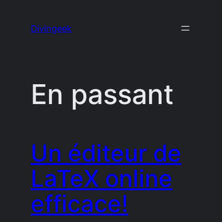
Aller
au
Divingeek
contenu
En passant
Un éditeur de
LaTeX online
efficace!