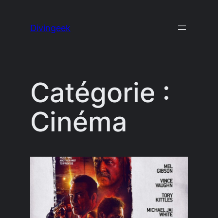
Aller
au
Divingeek
contenu
Catégorie :
Cinéma