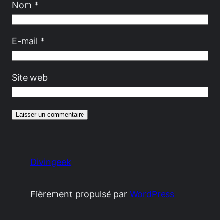
Nom
*
E-mail
*
Site web
Divingeek
Fièrement propulsé par
WordPress