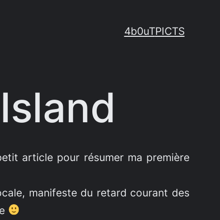
4b0uT
PICTS
Island
petit article pour résumer ma première
 locale, manifeste du retard courant des
ue