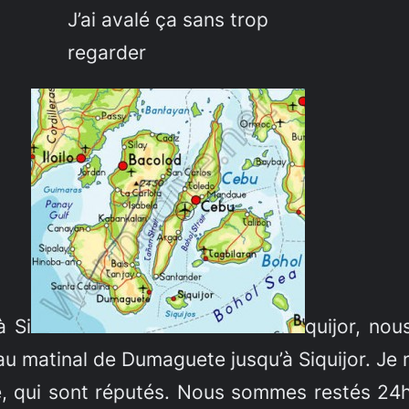
J’ai avalé ça sans trop
regarder
à Si
quijor, no
u matinal de Dumaguete jusqu’à Siquijor. Je 
île, qui sont réputés. Nous sommes restés 24h