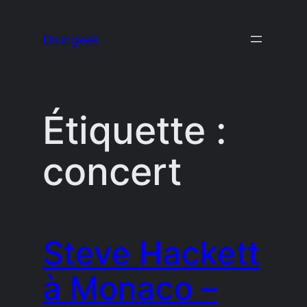
Aller
au
Divingeek
contenu
Étiquette :
concert
Steve Hackett
à Monaco –