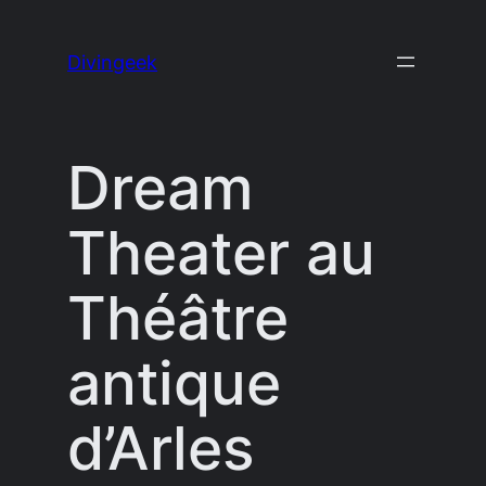
Aller
au
Divingeek
contenu
Dream
Theater au
Théâtre
antique
d’Arles