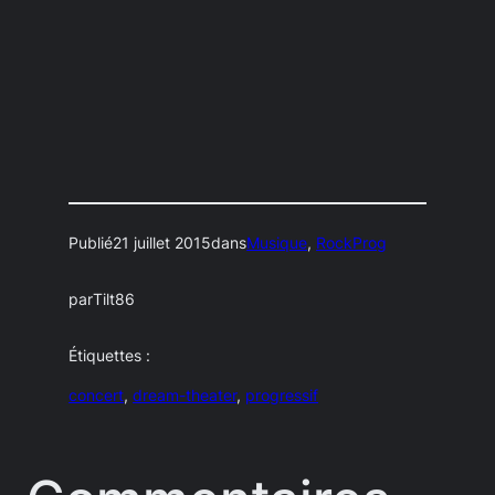
Publié
21 juillet 2015
dans
Musique
, 
RockProg
par
Tilt86
Étiquettes :
concert
, 
dream-theater
, 
progressif