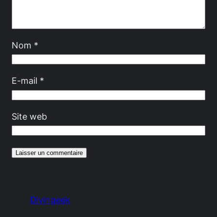
Nom
*
E-mail
*
Site web
Divingeek