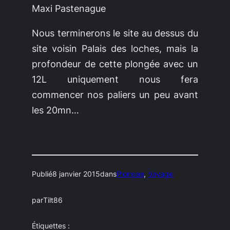
Maxi Pastenague
Nous terminerons le site au dessus du
site voisin
Palais des loches,
mais la
profondeur de cette plongée avec un
12L uniquement nous fera
commencer nos paliers un peu avant
les 20mn…
Publié
8 janvier 2015
dans
Plongee
, 
Voyage
par
Tilt86
Étiquettes :