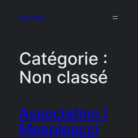
Aller
au
Divingeek
contenu
Catégorie :
Non classé
Association I
Meepleacci